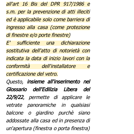
all'art 16 Bis del DPR 917/1
986 e
s.m. per la prevenzione di atti illeciti
ed è applicabile solo come barriera di
ingresso alla casa (come protezione
di finestre e/o porte finestre)
E' sufficiente una dichiarazione
sostitutiva dell'atto di notorietà con
indicata la data di inizio lavori con la
conformità dell'installatore e
certificazione del vetro.
Questo,
insieme all'inserimento nel
Glossario dell'Edilizia Libera del
22/9/22
,
permette di applicare le
vetrate panoramiche in qualsiasi
balcone o giardino purchè siano
addossate alla casa ed in presenza di
un'apertura (finestra o porta finestra)