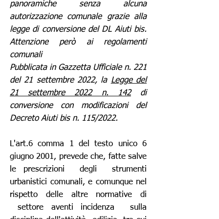
panoramiche senza alcuna
autorizzazione comunale grazie alla
legge di conversione del DL Aiuti bis.
Attenzione però ai regolamenti
comunali
Pubblicata in Gazzetta Ufficiale n. 221
del 21 settembre 2022, la
Legge del
21 settembre 2022 n. 142
di
conversione con modificazi
oni del
Decreto Aiuti bis n. 115/2022.
L'art.6 comma 1 del testo unico 6
giugno 2001, prevede che, fatte salve
le prescrizioni degli strumenti
urbanistici comunali, e comunque nel
rispetto delle altre normative di
settore aventi incidenza sulla