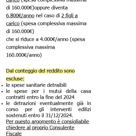
carico
(spesa complessiva massima
di 160.000€)
oppure diventa
6
.800€/anno
nel caso di
2 figli a
carico
(spesa complessiva massima
di 160.000€)
che si riduce a 4.000€/anno (spesa
complessiva massima
160.000€/anno)
Dal conteggio del reddito sono
escluse:
le spese sanitarie detraibili
le spese per i mutui della casa
contratti entro la fine del 2024
le detrazioni eventualmente già in
corso per gli interventi edilizi
sostenuti entro il 31/12/2024.
Per questo argomento è consigliabile
chiedere al proprio Consulente
Fiscale