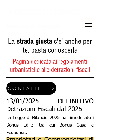
Verandai di mestiere
La
strada giusta
c'e' anche per
te, basta conoscerla
Pagina dedicata ai regolamenti
urbanistici e alle detrazioni fiscali
CONTATTI
13/01/2025 DEFINITIVO
Detrazioni Fiscali dal 2025
La Legge di Bilancio 2025 ha rimodellato i
Bonus Edilizi tra cui Bonus Casa e
Ecobonus.
Proprietari e Comproprietari di