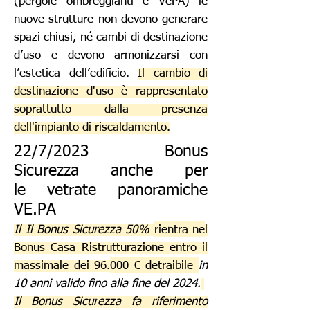
(pergole ombreggianti e VePA) le
nuove strutture non devono generare
spazi chiusi, né cambi di destinazione
d’uso e devono armonizzarsi con
l’estetica dell’edificio.
Il cambio di
destinazione d'uso è rappresentato
soprattutto dalla presenza
dell'impianto di riscaldamento.
22/7/2023 Bonus
Sicurezza anche per
le
vetrate panoramiche
VE.PA
Il Il Bonus Sicurezza 50%
rientra ne
l
Bonus Casa Ristrutturazione entro il
massimale dei 96.
000 € detraibile
in
10 anni valido fino alla fine del 2024.
Il Bonus Sicur
ezza fa riferimento