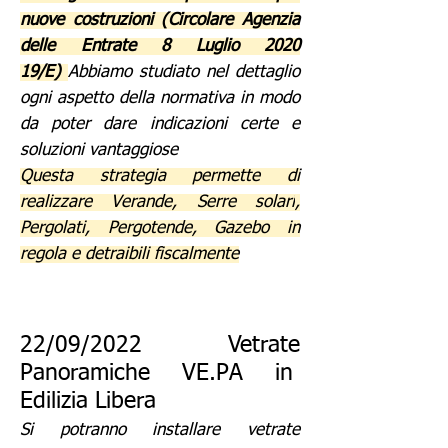
nuove costruzioni (Circolare Agenzia
delle Entrate 8 Luglio 2020
19/E)
Abbiamo studiato nel dettaglio
ogni aspetto della normativa in modo
da poter dare indicazioni certe e
soluzioni vantaggiose
Questa strategia permette di
realizzare Verande, Serre solari
,
Pergolati, Pergotende, Gazebo in
regola e detraibili fiscalmente
22/09/2022 Vetrate
Panoramiche VE.PA in
Edilizia Libera
Si potranno installare vetrate