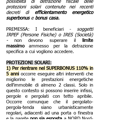
possibilità di detrazione fiscale delle
protezioni solari contenute nei recenti
decreti di
efficientamento energetico
superbonus
e
bonus casa.
PREMESSA: I beneficiari -
soggetti
IRPEF
(Persone Fisiche)
o IRES (Società)
-
non devono superare il
limite
massimo
ammesso per la detrazione
specifica a cui vogliono accedere.
PROTEZIONI SOLARI:
1) Per rientrare nel SUPERBONUS 110% in
5 anni
occorre eseguire altri interventi che
migliorino le prestazioni energetiche
dell'immobile di almeno 2 classi. Solo in
questo contesto si possono inserire infissi,
pergole e pergolati con tetto apribile.
Occorre comunque che il pergolato-
pergola-tenda siano urbanisticamente
regolari, adiacenti ad una porta o finestra
e
la parete
non sia esposta
a NORD Nord-
Est Nord-Ovest.
2) Per rientrare nel ECOBONUS 50% in 10
anni
occorre che il nuovo manufatto sia