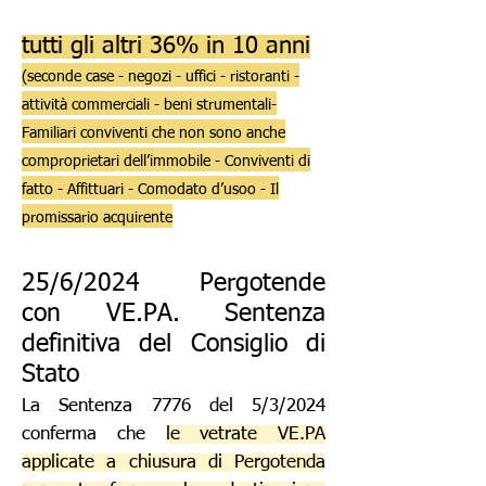
tutti gli altri 36% in 10 anni
(seconde case - negozi - uffici - ristoranti -
attività commerciali - beni strumentali-
Familiari conviventi che non sono anche
comproprietari dell’immobile - Conviventi di
fatto - Affittuari - Comodato d’usoo - Il
promissario acquirente
25/6/2024 Pergotende
con VE.PA. Sentenza
definitiva del Consiglio di
Stato
La Sentenza 7776 del 5/3/2024
conferma che
le vetrate VE.PA
applicate a chiusura di Pergotenda