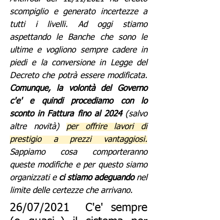
scompiglio e generato incertezze a
tutti i livelli. Ad oggi stiamo
aspettando le Banche che sono le
ultime e vogliono sempre cadere in
piedi e la conversione in Legge del
Decreto che potrà essere modificata.
Comunque, la volontà del Governo
c'e' e quindi procediamo con lo
sconto in Fattura fino al 2024
(salvo
altre novità)
per offrire lavori di
prestigio a prezzi vantaggiosi.
Sappiamo cosa comporteranno
queste modifiche e per questo siamo
organizzati e
ci stiamo adeguando
nel
limite delle certezze che arrivano.
26/07/2021 C'e' sempre