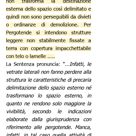
non trasforma la destinazione
esterna dello spazio così delimitato e
quindi non sono perseguibili da divieti
o ordinanze di demolizione. Per
Pergotende si intendono strutture
leggere non stabilmente fissate a
terra con copertura impacchettabile
con telo o lamelle .....
La Sentenza pronuncia: "...
Infatti, le
vetrate laterali non fanno perdere alla
struttura le caratteristiche di precaria
delimitazione dello spazio esterno né
trasformano lo spazio esterno, in
quanto ne rendono solo maggiore la
vivibilità, secondo le indicazioni
elaborate dalla giurisprudenza con
riferimento alle pergotende. Manca,
infatti, in tal caso quella attività di