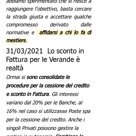
abbiamo sperimentato che si riesce a
raggiungere l'obiettivo, basta cercare
la strada giusta e accettare qualche
compromesso derivato dalle
normative e
affidarsi a chi lo fa di
mestiere
.
31/03/2021 Lo sconto in
Fattura per le Verande è
realtà
Ormai si
sono consolidate le
procedure per la cessione del credito
e sconto in Fattura
. Gli interessi
variano dal 20% per le Banche, al
16% nel caso si utilizzasse Poste spa
per la cessione del credito. Anche i
singoli Privati possono gestire la