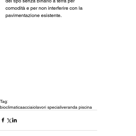
del tipo senza binario a terra per 
comodità e per non interferire con la 
pavimentazione esistente. 
Tag:
bioclimatica
acciaio
lavori speciali
veranda piscina