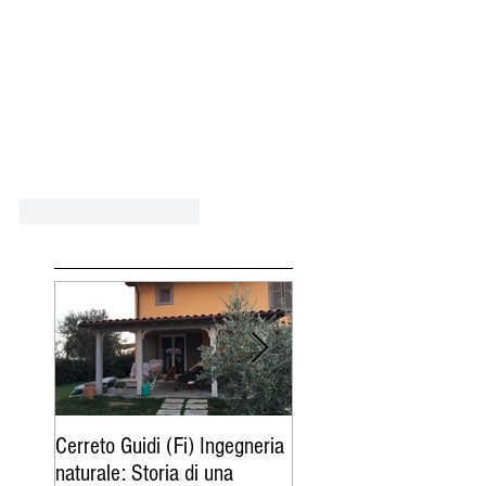
Mi piace
Rispondi
Cerreto Guidi (Fi) Ingegneria
Follonica (Gr) : serra
naturale: Storia di una
bioclimatica tra verde, 