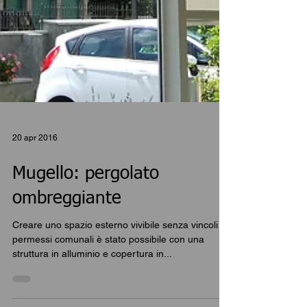
20 apr 2016
Mugello: pergolato
ombreggiante
Creare uno spazio esterno vivibile senza vincoli di
permessi comunali è stato possibile con una
struttura in alluminio e copertura in...