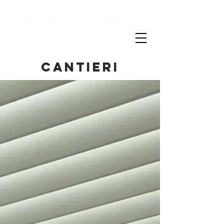
Verandai di mestiere
CANTIERI