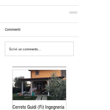
Commenti
Scrivi un commento...
Cerreto Guidi (Fi) Ingegneria
Follonica (Gr) : serra