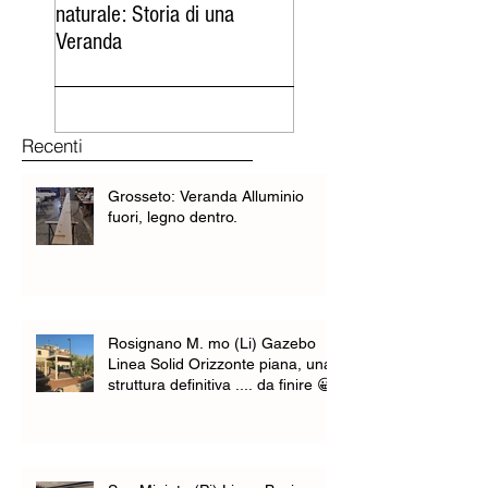
naturale: Storia di una
bioclimatica tra verde, 
Veranda
cielo
Recenti
Grosseto: Veranda Alluminio
fuori, legno dentro.
Rosignano M. mo (Li) Gazebo
Linea Solid Orizzonte piana, una
struttura definitiva .... da finire 😀