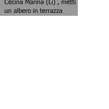
3 ago 2015
Cecina Marina (Li) , metti
un albero in terrazza
Lo Chef Mirko ha deciso di creare una zona
ancora più esterna rispetto alla veranda appena
realizzata. Tra le soluzioni possibili c'erano...
In evidenza