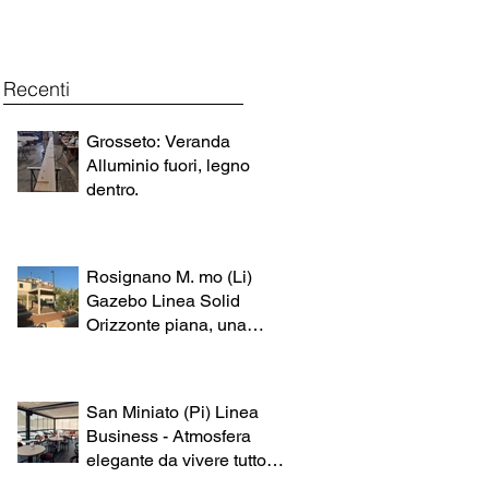
Recenti
Grosseto: Veranda
Alluminio fuori, legno
dentro.
Rosignano M. mo (Li)
Gazebo Linea Solid
Orizzonte piana, una
struttura definitiva .... da
finire 😀
San Miniato (Pi) Linea
Business - Atmosfera
elegante da vivere tutto
l'anno