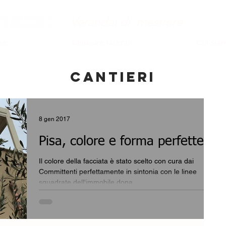
Verandai di mestiere
ee
Chiusure laterali
Chi sia
CANTIERI
8 gen 2017
Pisa, colore e forma perfette
Il colore della facciata è stato scelto con cura dai
Committenti perfettamente in sintonia con le linee
squadrate dell'immobile dona...