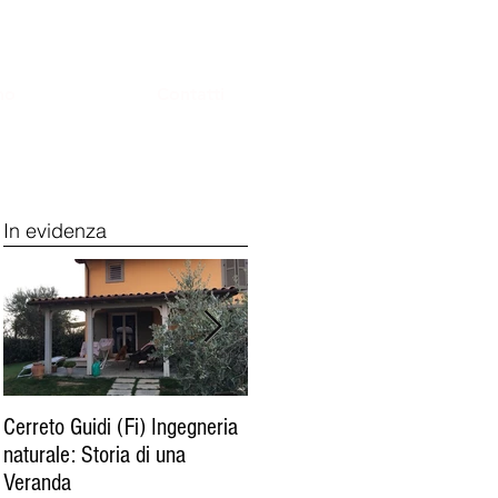
mo
Contatti
In evidenza
Cerreto Guidi (Fi) Ingegneria
Follonica (Gr) : serra
naturale: Storia di una
bioclimatica tra verde, mare,
Veranda
cielo