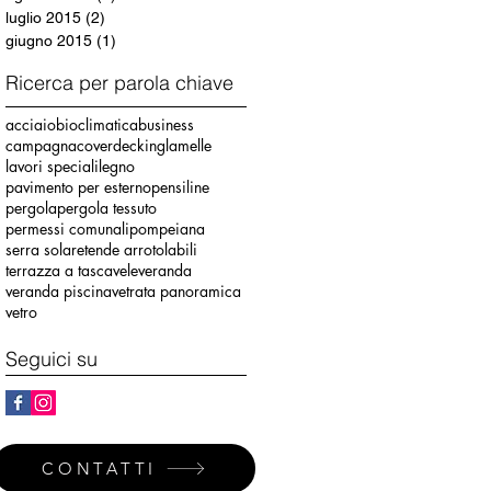
luglio 2015
(2)
2 post
giugno 2015
(1)
1 post
Ricerca per parola chiave
acciaio
bioclimatica
business
campagna
cover
decking
lamelle
lavori speciali
legno
pavimento per esterno
pensiline
pergola
pergola tessuto
permessi comunali
pompeiana
serra solare
tende arrotolabili
terrazza a tasca
vele
veranda
veranda piscina
vetrata panoramica
vetro
Seguici su
CONTATTI