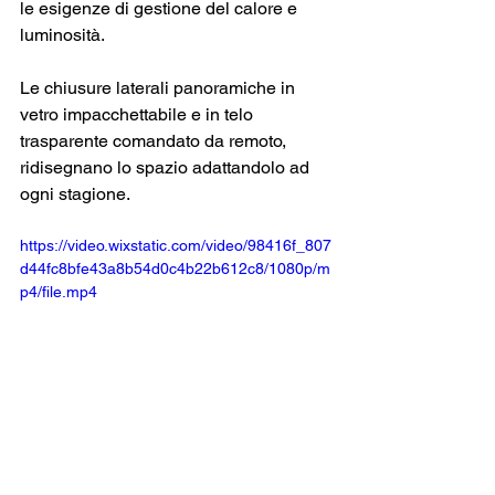
le esigenze di gestione del calore e 
luminosità.
Le chiusure laterali panoramiche in 
vetro impacchettabile e in telo 
trasparente comandato da remoto, 
ridisegnano lo spazio adattandolo ad 
ogni stagione.
https://video.wixstatic.com/video/98416f_807
d44fc8bfe43a8b54d0c4b22b612c8/1080p/m
p4/file.mp4