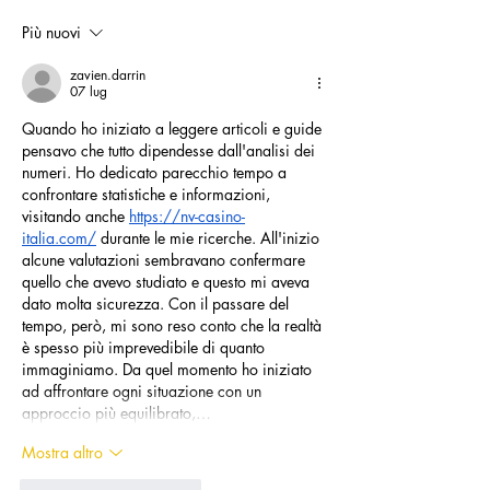
Più nuovi
zavien.darrin
07 lug
Quando ho iniziato a leggere articoli e guide 
pensavo che tutto dipendesse dall'analisi dei 
numeri. Ho dedicato parecchio tempo a 
confrontare statistiche e informazioni, 
visitando anche 
https://nv-casino-
italia.com/
 durante le mie ricerche. All'inizio 
alcune valutazioni sembravano confermare 
quello che avevo studiato e questo mi aveva 
dato molta sicurezza. Con il passare del 
tempo, però, mi sono reso conto che la realtà 
è spesso più imprevedibile di quanto 
immaginiamo. Da quel momento ho iniziato 
ad affrontare ogni situazione con un 
approccio più equilibrato,…
Mostra altro