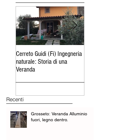
Cerreto Guidi (Fi) Ingegneria
Follonica (Gr) : serra
naturale: Storia di una
bioclimatica tra verde, 
Veranda
cielo
Recenti
Grosseto: Veranda Alluminio
fuori, legno dentro.