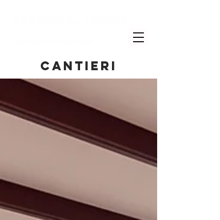
Verandai di mestiere
CANTIERI